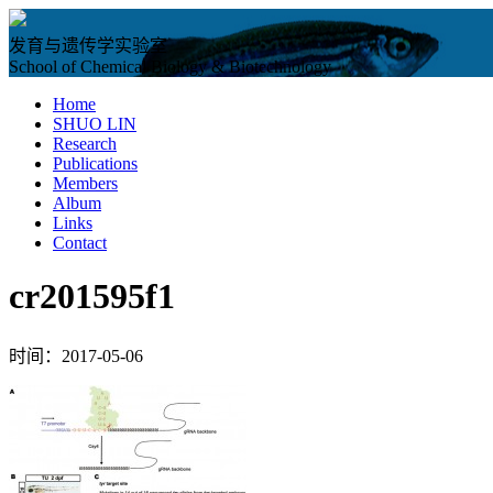
发育与遗传学实验室
School of Chemical Biology & Biotechnology
Home
SHUO LIN
Research
Publications
Members
Album
Links
Contact
cr201595f1
时间：2017-05-06