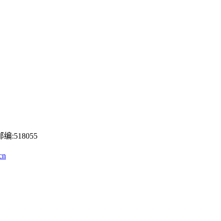
518055
cn