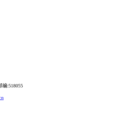
518055
cn