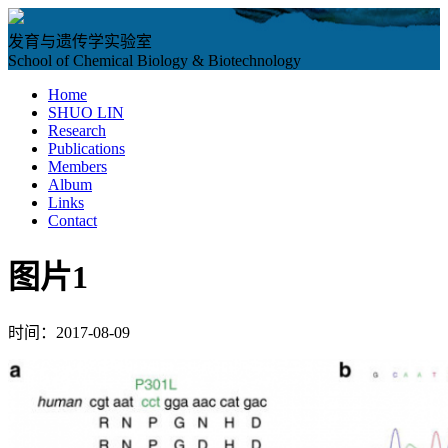
发育与遗传学实验室
School of Chemical Biology & Biotechnology
Home
SHUO LIN
Research
Publications
Members
Album
Links
Contact
图片1
时间：2017-08-09