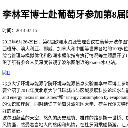
李林军博士赴葡萄牙参加第8届
时间：2013-07-15
2013年6月26-29日，第8届欧洲水资源管理会议在葡萄牙波尔图市召开，会议由波尔图
西班牙、澳大利亚、挪威、加拿大和中国等世界各地的100多
综合管理与模拟优化和欧洲水框架指令执行情况等主题展开了
织了所有参会人员深度参观了波尔图附近的Frades水电站。
北京大学环境与能源学院环境与能源信息实验室李林军博士参加了本次会议
要介绍了2012年度北京大学低碳城市与区域发展科技论坛水与能专题研讨成果，包含有“Water 
and energy nexus in industries”和“Energy consumptio
的认识和理解，同时结识了葡萄牙波尔图大学、荷兰代尔夫特
好的基础。
波尔图蔚蓝的天空、悠久的历史建筑、雄伟的路易斯一世桥、
风情画，感受着当地人的悠闲和热情，在杜罗河乘船畅游，让