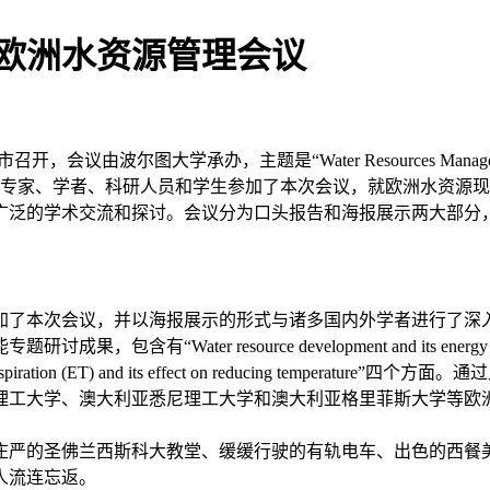
欧洲水资源管理会议
大学承办，主题是“Water Resources Management in an In
位专家、学者、科研人员和学生参加了本次会议，就欧洲水资源
广泛的学术交流和探讨。会议分为口头报告和海报展示两大部分
，并以海报展示的形式与诸多国内外学者进行了深入交流和探讨。海报展示题
resource development and its energy consumption”，
n by evapotranspiration (ET) and its effect on reduc
理工大学、澳大利亚悉尼理工大学和澳大利亚格里菲斯大学等欧
庄严的圣佛兰西斯科大教堂、缓缓行驶的有轨电车、出色的西餐
人流连忘返。