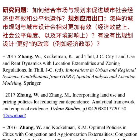
研究问题
：如何结合市场与规划来促进城市社会经
济更有效和公平地运作？
规划应用出口：
怎样的城
市规划与城市设计会相对更加有效（经济效益上、
社会公平角度、以及环境影响上）？有没有比规划
设计“更好”的政策（例如经济政策）？
Zhang, W.
+ 2017
, Kockelman, K., and Thill, J-C. City Land Use
and Rent Dynamics with Location Externalities and Zoning
Regulations. In Thill, J-C. (ed).
Innovations in Urban and Regional
Systems: Contributions from GIS&T, Spatial Analysis and Location
Modeling
. Springer.
Zhang, W.
+2017
and Zhang, M., Incorporating land use and
pricing policies for reducing car dependence: Analytical framework
and empirical evidence.
Urban Studies
, p.0042098017720150.
(
Download
)
Zhang, W.
+ 2016
and Kockelman, K.M. Optimal Policies in
Cities with Congestion and Agglomeration Externalities: Congestion