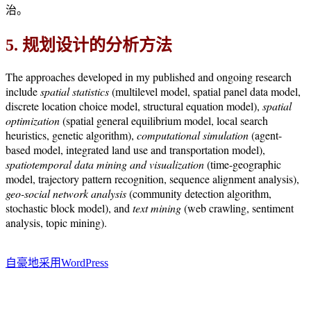
治。
5. 规划设计的分析方法
The approaches developed in my published and ongoing research
include
spatial statistics
(multilevel model, spatial panel data model,
discrete location choice model, structural equation model),
spatial
optimization
(spatial general equilibrium model, local search
heuristics, genetic algorithm),
computational simulation
(agent-
based model, integrated land use and transportation model),
spatiotemporal data mining and visualization
(time-geographic
model, trajectory pattern recognition, sequence alignment analysis),
geo-social network analysis
(community detection algorithm,
stochastic block model), and
text mining
(web crawling, sentiment
analysis, topic mining).
自豪地采用WordPress