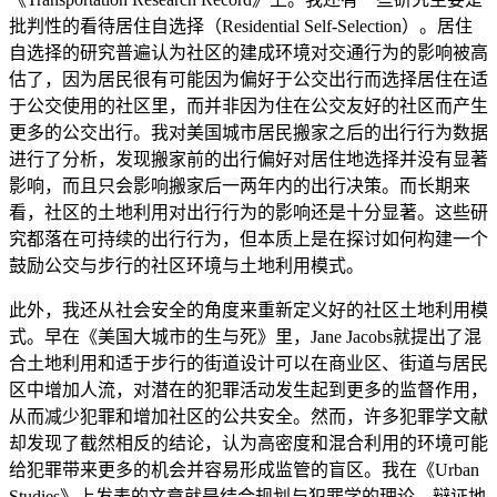
批判性的看待居住自选择（Residential Self-Selection）。居住
自选择的研究普遍认为社区的建成环境对交通行为的影响被高
估了，因为居民很有可能因为偏好于公交出行而选择居住在适
于公交使用的社区里，而并非因为住在公交友好的社区而产生
更多的公交出行。我对美国城市居民搬家之后的出行行为数据
进行了分析，发现搬家前的出行偏好对居住地选择并没有显著
影响，而且只会影响搬家后一两年内的出行决策。而长期来
看，社区的土地利用对出行行为的影响还是十分显著。这些研
究都落在可持续的出行行为，但本质上是在探讨如何构建一个
鼓励公交与步行的社区环境与土地利用模式。
此外，我还从社会安全的角度来重新定义好的社区土地利用模
式。早在《美国大城市的生与死》里，Jane Jacobs就提出了混
合土地利用和适于步行的街道设计可以在商业区、街道与居民
区中增加人流，对潜在的犯罪活动发生起到更多的监督作用，
从而减少犯罪和增加社区的公共安全。然而，许多犯罪学文献
却发现了截然相反的结论，认为高密度和混合利用的环境可能
给犯罪带来更多的机会并容易形成监管的盲区。我在《Urban
Studies》上发表的文章就是结合规划与犯罪学的理论，辩证地