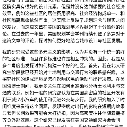
区确实具有很好的设计元素，但是并没有达到想要的社会经济
效果，例如这些社区的居住费用很高、社会经济构成单一、和
社区隔离现象依然严重。这实际上反映了规划理念与现实之间
的差异，而这篇文章在美国的规划学术界掀起了十分热烈的讨
论。在过去的一年里，美国规划学会学刊持续刊登了多篇对于
这篇文章的评论，探讨如何更好地结合城市设计与社区发展。
我的研究深受这些多元主义的影响，认为并没有一个统一的好
的社区标准，而且许多标准也许是相互冲突的。因此，我是从
多个角度出发探讨如何构建一个好的社区。首先，我在北大研
究生阶段就已经开始对土地利用与交通行为的联系感兴趣，以
探究社区的建成环境是怎样影响居民的活动与出行决策。在美
国读博士期间，我更多关注在如何更准确地分析土地利用与交
通的联系。例如一般的研究都认为在美国高密度的社区开发有
利于减少小汽车的使用和促进公交与步行。我的研究加入了时
间维度来看待这个问题，发现密度对出行的影响在短期内效果
显著但长期效果可能会大打折扣，因为高密度往往伴随着拥挤
等负外部效应。这个研究已经发表在美国交通研究协会会刊
《Transportation Research Record》上。我还有一些研究主要是