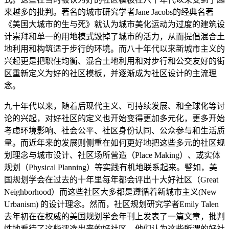
来越多的批判。著名的城市研究学者Jane Jacobs的经典名著
《美国大城市的生与死》就认为城市美化运动为过度的建筑设
计崇拜和单一的用地模式毁掉了城市的活力，从而提倡混合土
地利用和构筑适于步行的环境。而八十年代以来新城市主义的
兴起更是把职住均衡、混合土地利用和对步行和公交友好的街
区重新定义为好的社区模板，并逐渐成为社区设计的主流理
念。
九十年代以来，随着后现代主义、可持续发展、和全球化等讨
论的兴起，对好社区的定义也开始变得更加多元化，更多开始
考虑环境影响、社会公平、社区身份认同、公众参与和生活质
量。而近年来的发展则侧重在如何更好地把这些多元的社区规
划理念与城市设计、社区场所营造（Place Making）、或实体
规划（Physical Planning）等实践有机地联系起来。譬如，美
国规划学会在过去的十年里每年都会评出十大好社区（Great
Neighborhood）而这些社区大多都是遵循着新城市主义(New
Urbanism) 的设计理念。然而，社区规划研究学者Emily Talen
去年初在在权威的美国规划学会年刊上发表了一篇文章，批判
性地看待了这些评选出来的好社区。他们认为这些所谓的好社