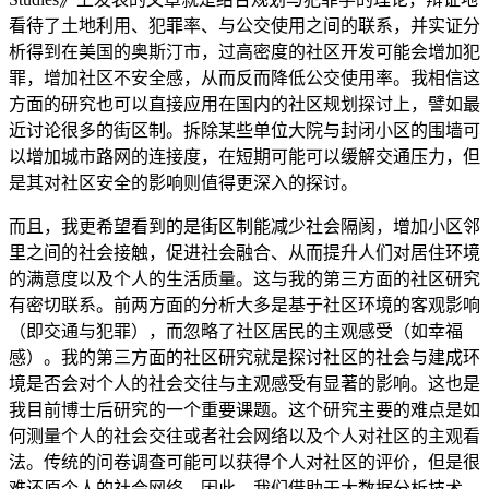
看待了土地利用、犯罪率、与公交使用之间的联系，并实证分
析得到在美国的奥斯汀市，过高密度的社区开发可能会增加犯
罪，增加社区不安全感，从而反而降低公交使用率。我相信这
方面的研究也可以直接应用在国内的社区规划探讨上，譬如最
近讨论很多的街区制。拆除某些单位大院与封闭小区的围墙可
以增加城市路网的连接度，在短期可能可以缓解交通压力，但
是其对社区安全的影响则值得更深入的探讨。
而且，我更希望看到的是街区制能减少社会隔阂，增加小区邻
里之间的社会接触，促进社会融合、从而提升人们对居住环境
的满意度以及个人的生活质量。这与我的第三方面的社区研究
有密切联系。前两方面的分析大多是基于社区环境的客观影响
（即交通与犯罪），而忽略了社区居民的主观感受（如幸福
感）。我的第三方面的社区研究就是探讨社区的社会与建成环
境是否会对个人的社会交往与主观感受有显著的影响。这也是
我目前博士后研究的一个重要课题。这个研究主要的难点是如
何测量个人的社会交往或者社会网络以及个人对社区的主观看
法。传统的问卷调查可能可以获得个人对社区的评价，但是很
难还原个人的社会网络。因此，我们借助于大数据分析技术，