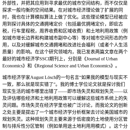
外部性，并把其应用到寻求最优的城市空间结构，而不仅仅是
探求一般均衡的空间结果。在对城市经济理论做了扩展的同
时，我也在计算模拟算法上做了优化。这些理论模型已经被应
用到探讨具体的交通拥堵定价（包括最优拥堵定价，即庇古
税，行车里程税，周界收费和区域收费）和土地利用政策（例
如城市增长边界和构建城市副中心等）等对城市空间形态的作
用，以及对缓解城市交通拥堵和改进社会福利（或者个人生活
质量）的影响。在这个研究领域内，我已发表两篇文章在两个
最好的城市经济学SSCI期刊上，分别是《Journal of Urban
Economics》和《Regional Science and Urban Economics》。
城市经济学家August Lösch的一句名言“如果我的模型与现实不
一致，那么就是现实错了”。我的博士学位论文就是探讨我们
现实生活的城市哪里出错了——即市场失灵和规划失灵——以
及评估哪些经济和土地利用政策可以缓解这些城市系统上的失
灵问题。市场失灵在经济学里也被广泛讨论，而我论文的创新
之处主要是提出了一个城市经济学分析框架去讨论美国城市的
规划失灵。这种规划失灵主要来源于低密度的土地使用分区管
制与排斥性分区管制（例如单用途土地利用用模式）。这个分