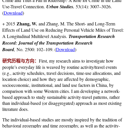
Crime and Thus a Fall in Ridership? A Role for Crime in the Land
Use-Travel Connection.
Urban Studies
.
53(14): 3007–3026.
(
Download
)
Zhang, W.
+ 2015
and Zhang, M. The Short- and Long-Term
Effects of Land Use on Reducing Personal Vehicle Miles of Travel:
A Longitudinal Multilevel Analysis.
Transportation Research
Record: Journal of the Transportation Research
Board
,
No. 2500: 102–109. (
Download
)
研究历程与方向：
First, m
y
resea
rch aims to investigate how
people’s everyday life is weaved by routine activity/travel events
(e.g., activity schedules, travel decisions, time-use allocations, and
location choice) and how they are affected by demographic,
socioeconomic, institutional, and land use factors in China, by
comparison with some Western cities. I am developing a network-
based approach to study sustainable activity-travel patterns, rather
than individual-based (or disaggregated) approach as most existing
literature does.
The individual-based studies are mostly inspired by the tradition of
behavioral geography and time geography, as well as the activity-