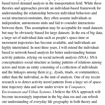
based travel demand analysis in the transportation field. While these
theories and approaches provide an individual-based framework for
understanding the relationship between individual behaviors and
social structures/constraints, they often assume individuals as
independent, autonomous units and fail to consider interactions
between them. This assumption may be acceptable for small datasets
but may be obviously biased for large datasets. In the era of big data,
a large set of individual data such as people’s space-time or
movement trajectories has become available, and individuals are
highly interrelated. In next three years, I will extend the individual-
based to network-based analysis for better understanding human
activity patterns, relying on social network analysis (SNA). SNA
conceptualizes social structure as lasting patterns of relations among
actors and treats an entity consisting of a collection of individuals
and the linkages among them (e.g., dyads, triads, or communities),
rather than the individual, as the unit of analysis. One of my recent
research is to detect activity-travel patterns from a large set of space-
time trajectory data and now under review in
Computers,
Environment and Urban Systems
. I believe the SNA approach will
become increasingly important in the big-data era and can refresh
our understanding of everyday life geography in both theory and