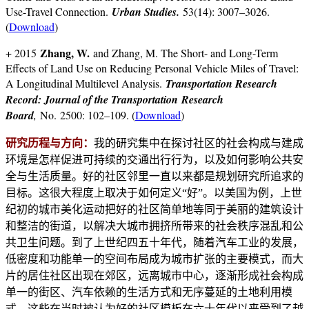
Use-Travel Connection.
Urban Studies
.
53(14): 3007–3026.
(
Download
)
Zhang, W.
+ 2015
and Zhang, M. The Short- and Long-Term
Effects of Land Use on Reducing Personal Vehicle Miles of Travel:
A Longitudinal Multilevel Analysis.
Transportation Research
Record: Journal of the Transportation Research
Board
,
No. 2500: 102–109. (
Download
)
研究历程与方向：
我的研究集中在探讨社区的社会构成与建成
环境是怎样促进可持续的交通出行行为，以及如何影响公共安
全与生活质量。好的社区邻里一直以来都是规划研究所追求的
目标。这很大程度上取决于如何定义“好”。以美国为例，上世
纪初的城市美化运动把好的社区简单地等同于美丽的建筑设计
和整洁的街道，以解决大城市拥挤所带来的社会秩序混乱和公
共卫生问题。到了上世纪四五十年代，随着汽车工业的发展，
低密度和功能单一的空间布局成为城市扩张的主要模式，而大
片的居住社区出现在郊区，远离城市中心，逐渐形成社会构成
单一的街区、汽车依赖的生活方式和无序蔓延的土地利用模
式。这些在当时被认为好的社区模板在六十年代以来受到了越