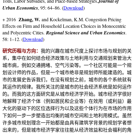
Tolls, Labor Subsidies, and Place-based Strategies.
Journal of
Urban Economics
, 95: 64–86. (
Download
)
Zhang, W.
+ 2016
and Kockelman, K.M. Congestion Pricing
Effects on Firm and Household Location Choices in Monocentric
and Polycentric Cities.
Regional Science and Urban Economics
.
58: 1–12. (
Download
)
研究历程与方向：
我的兴趣在城市尺度上探讨市场与规划的关
系，集中在如何结合经济政策与土地利用与交通规划来管治大
城市病，例如交通拥堵、空气污染等。一个社区可能是一个规
划设计师的作品，但是一个城市绝非是规划师所能建造的。城
市的发展史告诉我们，在没有规划之前，城市的各个系统就有
其运作的规律。我所关注的是城市的社会经济系统是如何运作
的。而我的这方面研究是从城市经济学开始。城市经济学很好
地解释了经济个体（例如居民和企业等）在效用（或利益）最
大化的驱动下的区位选择行为以及这些个体行为在市场的作用
下如何一步一步塑造出均衡的城市空间和土地利用模式。虽然
许多城市规划理念一开始都是由具有建筑学背景的规划学者想
出来的，但是城市经济学家往往能从经济效益和社会福利的角