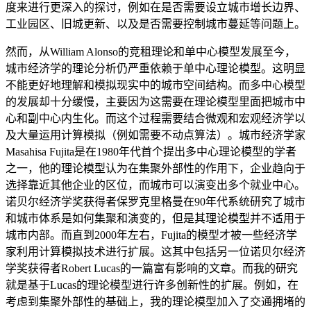
度来进行更深入的探讨，例如在是否需要设立城市增长边界、
工业园区、旧城更新、以及是否需要控制城市蔓延等问题上。
然而，从William Alonso的竞租理论和单中心模型发展至今，
城市经济学的理论分析仍严重依赖于单中心理论模型。这明显
不能更好地理解和模拟现实中的城市空间结构。而多中心模型
的发展却十分缓慢，主要因为这需要在理论模型里面把城市中
心和副中心内生化。而这个过程需要结合微观和宏观经济学以
及大量运用计算模拟（例如需要不动点算法）。城市经济学家
Masahisa Fujita是在1980年代首个提出多中心理论模型的学者
之一，他的理论模型认为在集聚外部性的作用下，企业趋向于
选择靠近其他企业的区位，而城市可以演变出多个就业中心。
诺贝尔经济学奖获得者保罗克里格曼在90年代系统研究了城市
和城市体系是如何集聚和演变的，但是其理论模型并不适用于
城市内部。而直到2000年左右，Fujita的模型才被一些经济学
家利用计算模拟技术进行扩展。这其中包括另一位诺贝尔经济
学奖获得者Robert Lucas的一篇富有影响的文章。而我的研究
就是基于Lucas的理论模型进行许多创新性的扩展。例如，在
考虑到集聚外部性的基础上，我的理论模型加入了交通拥堵的