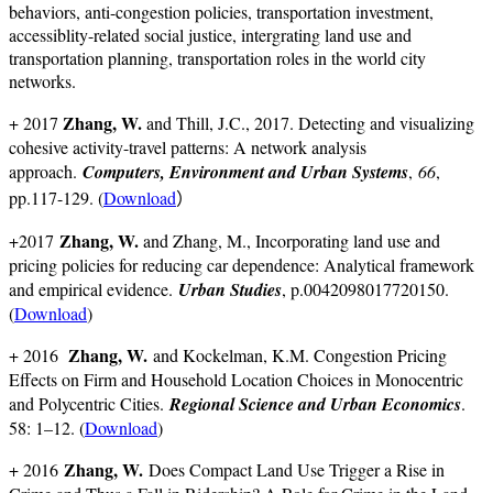
behaviors, anti-congestion policies, transportation investment,
accessiblity-related social justice, intergrating land use and
transportation planning, transportation roles in the world city
networks.
Zhang, W.
+ 2017
and Thill, J.C., 2017. Detecting and visualizing
cohesive activity-travel patterns: A network analysis
approach.
Computers, Environment and Urban Systems
,
66
,
pp.117-129. (
Download
）
Zhang, W.
+2017
and Zhang, M., Incorporating land use and
pricing policies for reducing car dependence: Analytical framework
and empirical evidence.
Urban Studies
, p.0042098017720150.
(
Download
)
Zhang, W.
+ 2016
and Kockelman, K.M. Congestion Pricing
Effects on Firm and Household Location Choices in Monocentric
and Polycentric Cities.
Regional Science and Urban Economics
.
58: 1–12. (
Download
)
Zhang, W.
+ 2016
Does Compact Land Use Trigger a Rise in