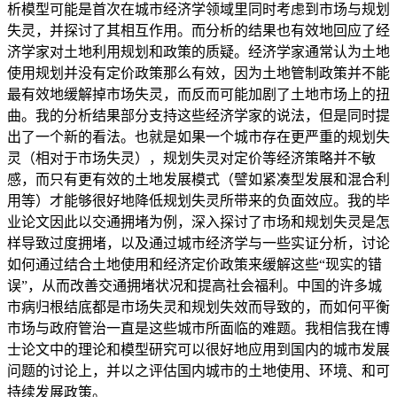
析模型可能是首次在城市经济学领域里同时考虑到市场与规划
失灵，并探讨了其相互作用。而分析的结果也有效地回应了经
济学家对土地利用规划和政策的质疑。经济学家通常认为土地
使用规划并没有定价政策那么有效，因为土地管制政策并不能
最有效地缓解掉市场失灵，而反而可能加剧了土地市场上的扭
曲。我的分析结果部分支持这些经济学家的说法，但是同时提
出了一个新的看法。也就是如果一个城市存在更严重的规划失
灵（相对于市场失灵），规划失灵对定价等经济策略并不敏
感，而只有更有效的土地发展模式（譬如紧凑型发展和混合利
用等）才能够很好地降低规划失灵所带来的负面效应。我的毕
业论文因此以交通拥堵为例，深入探讨了市场和规划失灵是怎
样导致过度拥堵，以及通过城市经济学与一些实证分析，讨论
如何通过结合土地使用和经济定价政策来缓解这些“现实的错
误”，从而改善交通拥堵状况和提高社会福利。中国的许多城
市病归根结底都是市场失灵和规划失效而导致的，而如何平衡
市场与政府管治一直是这些城市所面临的难题。我相信我在博
士论文中的理论和模型研究可以很好地应用到国内的城市发展
问题的讨论上，并以之评估国内城市的土地使用、环境、和可
持续发展政策。