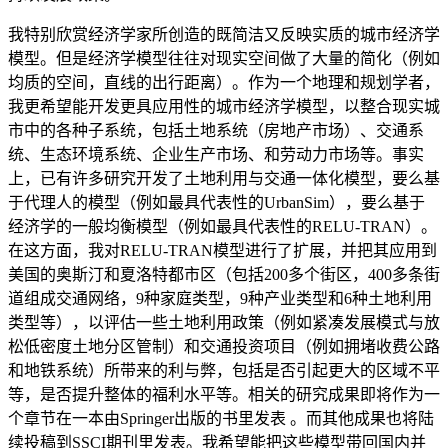
我特别欣赏经济学家所创造的既简洁又反映实质的城市经济学
模型。但是经济学模型往往对现实空间做了大量的简化（例如
均质的空间，直线的出行距离）。作为一个地理和规划学者，
我更希望能开发更具应用性的城市经济学模型，以整合现实城
市中的各种子系统，包括土地系统（房地产市场）、交通系
统、生态环境系统、企业生产市场、和劳动力市场等。事实
上，已有许多研究开发了土地利用与交通一体化模型，要么基
于代理人的模型（例如最具代表性的UrbanSim），要么基于
经济学的一般均衡模型（例如最具代表性的RELU-TRAN）。
在这方面，我对RELU-TRAN模型进行了扩展，并把其应用到
美国的奥斯汀和夏洛特都市区（包括200多个街区，400多条街
道组成交通网络，9种家庭类型，9种产业类型和6种土地利用
类型等），以评估一些土地利用政策（例如紧凑发展模式与放
松低密度土地分区管制）和交通投资项目（例如拥堵收费公路
和地铁系统）所带来的利与弊，包括是否引起更大的区域不平
等，是否提升整体的福利水平等。相关的研究成果即将作为一
个章节在一本由Springer出版的书里发表 。而其他成果也将陆
续投稿到SSCI期刊里发表。我希望能把这些模型带回国内并