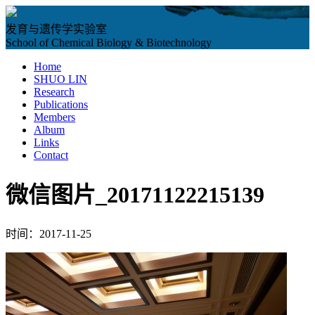
发育与遗传学实验室
School of Chemical Biology & Biotechnology
Home
SHUO LIN
Research
Publications
Members
Album
Links
Contact
微信图片_20171122215139
时间：2017-11-25