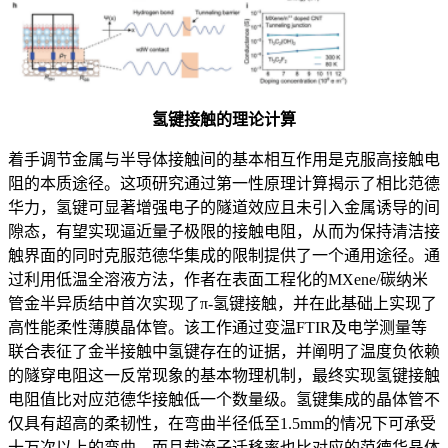
氢键接触的理论计算
着手调节金属与半导体接触间的基本相互作用是克服高接触电
阻的本质途径。这项研究通过第一性原理计算揭示了相比范德
华力，氢键可显著增强电子的隧道效应且未引入金属诱导的间
隙态，有望实现逼近量子极限的接触电阻，从而为保持清洁接
触界面的同时克服范德华集成的限制提供了一个通用途径。通
过利用低温全溶液方法，作者在表面工程化的MXene/碳纳米
管金半异质结中首次实现了π-氢键接触，并在此基础上实现了
高性能柔性薄膜晶体管。该工作通过变温FTIR及电学测量等
联合表征了金半接触中氢键存在的证据，并阐明了温度负依赖
的隧穿电阻这一反常现象的基本物理机制，最终实现氢键接触
电阻值比对应范德华接触低一个数量级。氢键集成的晶体管不
仅具有超高的柔韧性，在弯曲半径低至1.5mm的情况下可承受
十万次以上的弯曲，而且载流子迁移率也比对应的范德华晶体