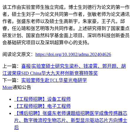
该工作由实验室师生独立完成，博士生刘德行为论文的第一作
者，硕士生刘子一为论文共同第一作者，张敏老师为论文通讯
作者。张盛东老师以及硕士生高新宇，朱家豪，王子凡，邱
睿，任沁琦和张艺明等为共同作者。上述研究得到了国家重点
研发计划、国家自然科学基金面上项目、深圳市科技创新委员
会基础研究项目以及深圳超算中心的支持。
阅读论文原文：
https://doi.org/10.1002/adma.202404626
上一篇：
喜报|实验室硕士研究生梁朴、钱凌霄、郭开颜、胡
江波荣获SID China华大九天杯创新竞赛特等奖
下一篇：
实验室师生赴TCL华星光电研学
More
通知公告
【工程师招聘】设备工程师
【工程师招聘】电子工程师
【博后招聘】张盛东老师课题组招聘医学成像传感器芯
片、数字微流控生物芯片、新型显示驱动芯片方向博士
后