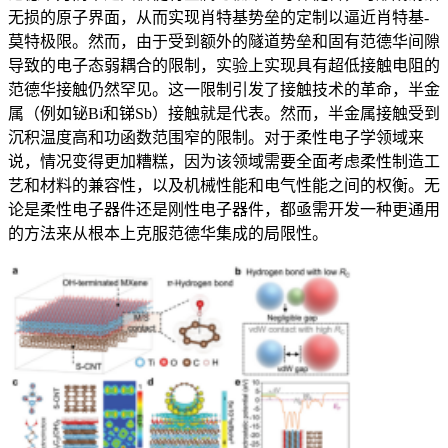
无损的原子界面，从而实现肖特基势垒的定制以逼近肖特基-
莫特极限。然而，由于受到额外的隧道势垒和固有范德华间隙
导致的电子态弱耦合的限制，实验上实现具有超低接触电阻的
范德华接触仍然罕见。这一限制引发了接触技术的革命，半金
属（例如铋Bi和锑Sb）接触就是代表。然而，半金属接触受到
沉积温度高和功函数范围窄的限制。对于柔性电子学领域来
说，情况变得更加糟糕，因为该领域需要全面考虑柔性制造工
艺和材料的兼容性，以及机械性能和电气性能之间的权衡。无
论是柔性电子器件还是刚性电子器件，都亟需开发一种更通用
的方法来从根本上克服范德华集成的局限性。