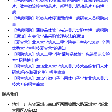
【博后招聘】张盛东老师课题组招聘医学成像传感器芯
片、数字微流控生物芯片、新型显示驱动芯片方向博士
后
【博后招聘】张盛东教授课题组博士后研究人员招聘启
事
【博后招聘】薄膜晶体管与先进显示实验室博士后招聘
【通知】有关化学品采购管理办法的通知
【夏令营】北京大学信息工程学院关于举办“2018年全国
优秀大学生科技夏令营”的通知
【招聘信息】信息工程学院“薄膜晶体管与先进显示实验
室” 招聘博士后
【招生信息】2016北京大学信息显示技术高级专门人才
研修班(在职研究生）招生简章
【招生信息】2015年微电子与固体电子学专业信息显示
技术方向招生简章
联系我们
地址：广东省深圳市南山区西丽镇丽水路深圳大学城北
大园区A栋422