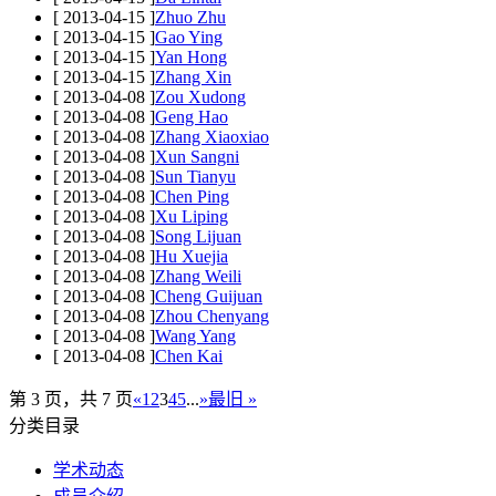
[ 2013-04-15 ]
Zhuo Zhu
[ 2013-04-15 ]
Gao Ying
[ 2013-04-15 ]
Yan Hong
[ 2013-04-15 ]
Zhang Xin
[ 2013-04-08 ]
Zou Xudong
[ 2013-04-08 ]
Geng Hao
[ 2013-04-08 ]
Zhang Xiaoxiao
[ 2013-04-08 ]
Xun Sangni
[ 2013-04-08 ]
Sun Tianyu
[ 2013-04-08 ]
Chen Ping
[ 2013-04-08 ]
Xu Liping
[ 2013-04-08 ]
Song Lijuan
[ 2013-04-08 ]
Hu Xuejia
[ 2013-04-08 ]
Zhang Weili
[ 2013-04-08 ]
Cheng Guijuan
[ 2013-04-08 ]
Zhou Chenyang
[ 2013-04-08 ]
Wang Yang
[ 2013-04-08 ]
Chen Kai
第 3 页，共 7 页
«
1
2
3
4
5
...
»
最旧 »
分类目录
学术动态