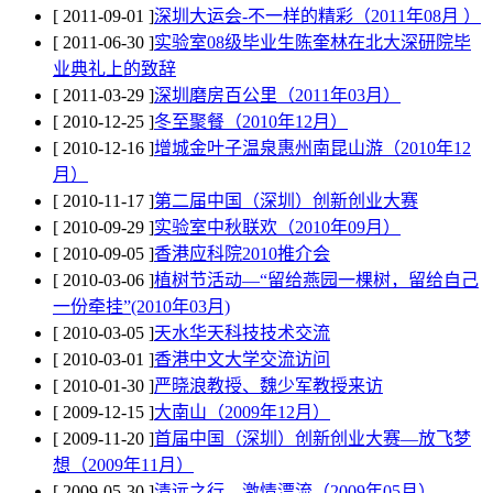
[ 2011-09-01 ]
深圳大运会-不一样的精彩（2011年08月 ）
[ 2011-06-30 ]
实验室08级毕业生陈奎林在北大深研院毕
业典礼上的致辞
[ 2011-03-29 ]
深圳磨房百公里（2011年03月）
[ 2010-12-25 ]
冬至聚餐（2010年12月）
[ 2010-12-16 ]
增城金叶子温泉惠州南昆山游（2010年12
月）
[ 2010-11-17 ]
第二届中国（深圳）创新创业大赛
[ 2010-09-29 ]
实验室中秋联欢（2010年09月）
[ 2010-09-05 ]
香港应科院2010推介会
[ 2010-03-06 ]
植树节活动—“留给燕园一棵树，留给自己
一份牵挂”(2010年03月)
[ 2010-03-05 ]
天水华天科技技术交流
[ 2010-03-01 ]
香港中文大学交流访问
[ 2010-01-30 ]
严晓浪教授、魏少军教授来访
[ 2009-12-15 ]
大南山（2009年12月）
[ 2009-11-20 ]
首届中国（深圳）创新创业大赛—放飞梦
想（2009年11月）
[ 2009-05-30 ]
清远之行—激情漂流（2009年05月）