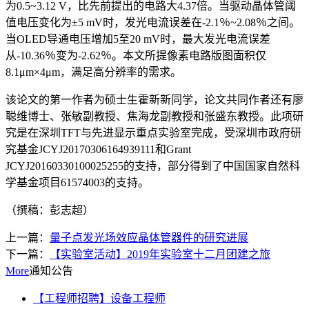
为0.5~3.12 V，比先前提出的电路大4.37倍。当驱动晶体管阈
值电压变化为±5 mV时，发光电流误差在-2.1％~2.08％之间。
当OLED导通电压增加5至20 mV时，最大发光电流误差
从-10.36％变为-2.62％。本文所提像素电路版图面积仅
8.1μm×4μm，满足高分辨率的需求。
该论文的第一作者为硕士生霍新新同学，论文共同作者还有廖
聪维博士、张敏副教授、焦海龙副教授和张盛东教授。此项研
究是在深圳TFT与先进显示重点实验室完成，受深圳市政府研
究基金JCYJ20170306164939111和Grant
JCYJ20160330100025255的支持，部分得到了中国国家自然科
学基金项目61574003的支持。
（撰稿：彭志超）
上一篇：
量子点发光场效应晶体管器件的研究进展
下一篇：
【实验室活动】2019年实验室十二月团建之旅
More
通知公告
【工程师招聘】设备工程师