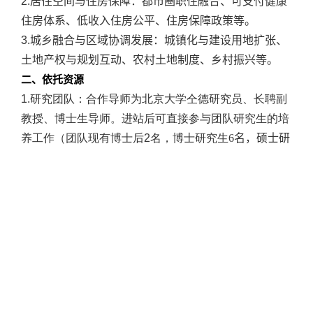
2.居住空间与住房保障：都市圈职住融合、可支付健康
住房体系、低收入住房公平、住房保障政策等。
3.城乡融合与区域协调发展：城镇化与建设用地扩张、
土地产权与规划互动、农村土地制度、乡村振兴等。
二、依托资源
1.研究团队：合作导师为北京大学仝德研究员、长聘副
教授、博士生导师。进站后可直接参与团队研究生的培
养工作（团队现有博士后2名，博士研究生
6
名，硕士研
究生
12
名）。个人主页：
https://web.pkusz.edu.cn/tongde/
2.研究平台：依托广东省人文社科重点研究基地-超大城
市空间治理现代化研究中心、北京大学未来城市实验室
（深圳）科研平台，可提供强大的软硬件支撑，丰富的
用地、行为、社会经济等多源时空数据资料，并可择优
提供博士后科研启动经费
15
万元。
三、申请条件