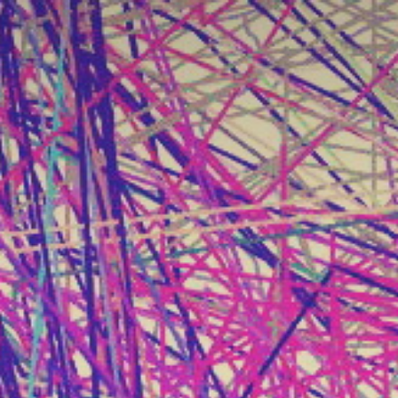
跳
至
内
容