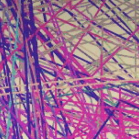
跳
至
内
容