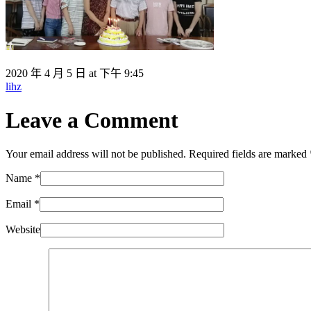
2020 年 4 月 5 日 at 下午 9:45
lihz
Leave a Comment
Your email address will not be published. Required fields are marked
Name
*
Email
*
Website