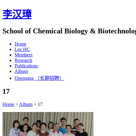
李汉璋
School of Chemical Biology & Biotechnolo
Home
Lee HC
Members
Research
Publications
Album
Openging （长期招聘）
17
Home
>
Album
>
17