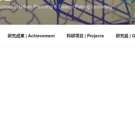
 Urban Planning & Design,Peking University
研究成果 | Achievement
科研项目 | Projects
研究组 | G
新闻中心
5年全国人文地理学大会并做学术汇报
通知公告
(6)
大学深圳研究生院城市规划与设计学院仝德课题组参加
学术活动
(11)
次会议由中国地理学会和华中师范大学联合主办，中
学术成果推介
(
中师范大学城市与环境科学学院联合承办，大会
新途径展开。
在分论坛21“人文-空间-优化理论与方法”做题为
来自广州的实证》的学术报告。报告以经典竞租