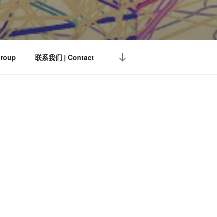
向
roup
联系我们 | Contact
下
滚
动
到
内
容
5)