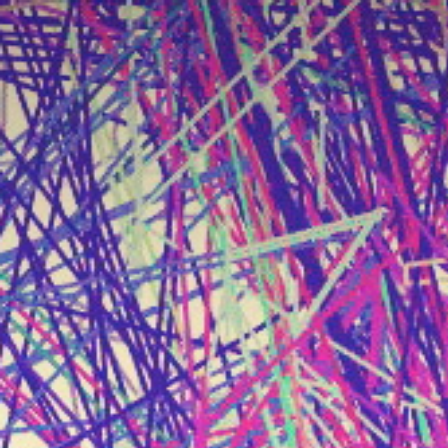
跳
至
内
容