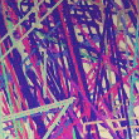
跳
至
内
容