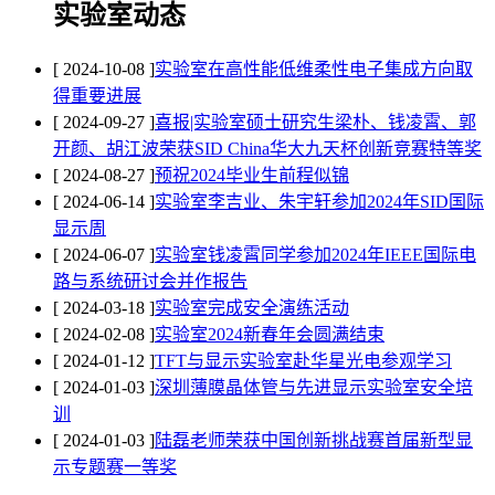
实验室动态
[ 2024-10-08 ]
实验室在高性能低维柔性电子集成方向取
得重要进展
[ 2024-09-27 ]
喜报|实验室硕士研究生梁朴、钱凌霄、郭
开颜、胡江波荣获SID China华大九天杯创新竞赛特等奖
[ 2024-08-27 ]
预祝2024毕业生前程似锦
[ 2024-06-14 ]
实验室李吉业、朱宇轩参加2024年SID国际
显示周
[ 2024-06-07 ]
实验室钱凌霄同学参加2024年IEEE国际电
路与系统研讨会并作报告
[ 2024-03-18 ]
实验室完成安全演练活动
[ 2024-02-08 ]
实验室2024新春年会圆满结束
[ 2024-01-12 ]
TFT与显示实验室赴华星光电参观学习
[ 2024-01-03 ]
深圳薄膜晶体管与先进显示实验室安全培
训
[ 2024-01-03 ]
陆磊老师荣获中国创新挑战赛首届新型显
示专题赛一等奖