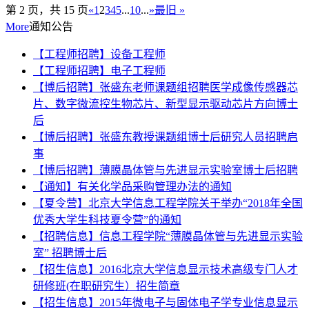
第 2 页，共 15 页
«
1
2
3
4
5
...
10
...
»
最旧 »
More
通知公告
【工程师招聘】设备工程师
【工程师招聘】电子工程师
【博后招聘】张盛东老师课题组招聘医学成像传感器芯
片、数字微流控生物芯片、新型显示驱动芯片方向博士
后
【博后招聘】张盛东教授课题组博士后研究人员招聘启
事
【博后招聘】薄膜晶体管与先进显示实验室博士后招聘
【通知】有关化学品采购管理办法的通知
【夏令营】北京大学信息工程学院关于举办“2018年全国
优秀大学生科技夏令营”的通知
【招聘信息】信息工程学院“薄膜晶体管与先进显示实验
室” 招聘博士后
【招生信息】2016北京大学信息显示技术高级专门人才
研修班(在职研究生）招生简章
【招生信息】2015年微电子与固体电子学专业信息显示