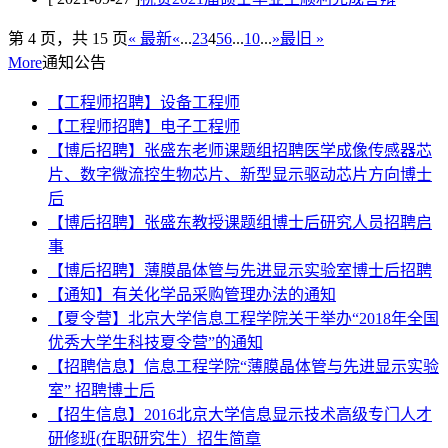
第 4 页，共 15 页
« 最新
«
...
2
3
4
5
6
...
10
...
»
最旧 »
More
通知公告
【工程师招聘】设备工程师
【工程师招聘】电子工程师
【博后招聘】张盛东老师课题组招聘医学成像传感器芯
片、数字微流控生物芯片、新型显示驱动芯片方向博士
后
【博后招聘】张盛东教授课题组博士后研究人员招聘启
事
【博后招聘】薄膜晶体管与先进显示实验室博士后招聘
【通知】有关化学品采购管理办法的通知
【夏令营】北京大学信息工程学院关于举办“2018年全国
优秀大学生科技夏令营”的通知
【招聘信息】信息工程学院“薄膜晶体管与先进显示实验
室” 招聘博士后
【招生信息】2016北京大学信息显示技术高级专门人才
研修班(在职研究生）招生简章